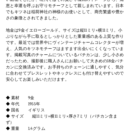
恵と幸運を呼ぶお守りモチーフとして親しまれています。日本
でもキツネは稲荷神社の神様のお使いとして、商売繁盛や豊か
さの象徴とされてきました。
地金は9金イエローゴールド。サイズは縦11ミリ×横11ミリ。小
ぶりながら手に取るとしっかりとした重量感のある上質な作り
です。最近では世界中にヴィンテージチャームコレクターが増
え、人気のキツネモチーフはますます出会いにくくなっていま
す。掲載写真のチャームについているバチカンは、少し小さめ
だったため、撮影後に職人さんにお願いして大きめの18金バチ
カンに交換済みです。お手持ちのチェーンに通しやすく、気分
に合わせてブレスレットやネックレスにも付け替えやすいので
安心してお楽しみいただけます。
◆ 素材 9金
◆ 年代 1955年
◆ 国名 イギリス
◆ サイズ 縦11ミリ×横11ミリ×厚さ7ミリ（バチカン含ま
ず）
◆ 重量 1.4グラム