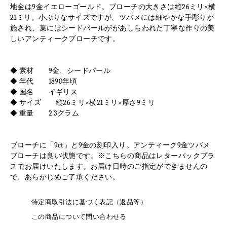
地金は9金イエローゴールド。ブローチの大きさは縦26ミリ×横
21ミリ。小ぶりなサイズですが、ツバメには細やかな手彫りが
施され、葉にはシードパールががあしらわれた丁寧な作りの美
しいアンティークブローチです。
◆ 素材 9金、シードパール
◆ 年代 1890年頃
◆ 国名 イギリス
◆ サイズ 縦26ミリ×横21ミリ×厚さ9ミリ
◆ 重量 2.3グラム
ブローチに「9ct」と9金の刻印入り。アンティーク9金ツバメ
ブローチは良い状態です。※こちらの商品はレターパックプラ
スでお届けいたします。お届け日時のご指定ができませんの
で、あらかじめご了承ください。
特定商取引法に基づく表記（返品等）
この商品について問い合わせる