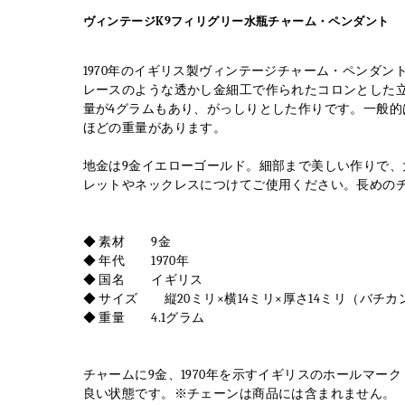
ヴィンテージK9フィリグリー水瓶チャーム・ペンダント
1970年のイギリス製ヴィンテージチャーム・ペンダ
レースのような透かし金細工で作られたコロンとした
量が4グラムもあり、がっしりとした作りです。一般的
ほどの重量があります。
地金は9金イエローゴールド。細部まで美しい作りで
レットやネックレスにつけてご使用ください。長めの
◆ 素材 9金
◆ 年代 1970年
◆ 国名 イギリス
◆ サイズ 縦20ミリ×横14ミリ×厚さ14ミリ（バチ
◆ 重量 4.1グラム
チャームに9金、1970年を示すイギリスのホールマー
良い状態です。※チェーンは商品には含まれません。