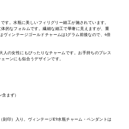
ントです。水瓶に美しいフィリグリー細工が施されています。
立体的なフォルムです。繊細な細工で華奢に見えますが、重
はヴィンテージゴールドチャームは1グラム前後なので、4倍
、大人の女性にもぴったりなチャームです。お手持ちのブレス
チェーンにも似合うデザインです。
カン含まず）
ク（刻印）入り。ヴィンテージK9水瓶チャーム・ペンダントは