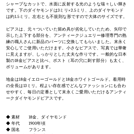
シャープなカットで、水面に反射する光のような瑞々しい輝き
です。下のダイヤモンドは3ミリ×2.5ミリ、上のダイヤモンド
は約1.5ミリ。左右とも不規則な形ですので大体のサイズです。
ピアスは、元々ついていた留め具が劣化していたため、矢印で
示した上下する部分を、アンティークジュエリー修理専門の熟
練の職人さんに新品のパーツに交換してもらいました。末永く
安心してご使用いただけます。小さなピアスで、写真では華奢
に見えますが、しっかりとした丈夫な作りです。一般的な日本
製の18金ピアスと比べ、ポスト（耳の穴に刺す部分）も太く、
ボリュームがあります。
地金は18金イエローゴールドと18金ホワイトゴールド。着用時
の全長は13ミリ。程よい存在感でどんなファッションにも合わ
せやすく、毎日の定番として末永くご愛用いただけるアンティ
ークダイヤモンドピアスです。
◆ 素材 18金、ダイヤモンド
◆ 年代 1900年頃
◆ 国名 フランス